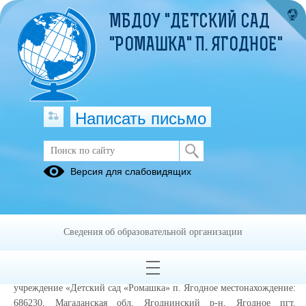
МБДОУ "ДЕТСКИЙ САД
"РОМАШКА" П. ЯГОДНОЕ"
Написать письмо
Информированное согласие
Версия для слабовидящих
посетителя сайта на обработку
персональных данных (далее –
Согласие)
Сведения об образовательной организации
Во исполнение требований Федерального закона от 27.07.2006 №
152-ФЗ «О персональных данных» даю своё согласие
Муниципальное бюджетное дошкольное образовательное
учреждение «Детский сад «Ромашка» п. Ягодное местонахождение:
686230, Магаданская обл, Ягоднинский р-н, Ягодное пгт,